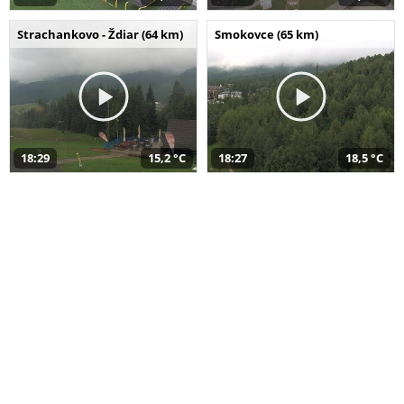
Strachankovo - Ždiar (64 km)
Smokovce (65 km)
18:29
15,2 °C
18:27
18,5 °C