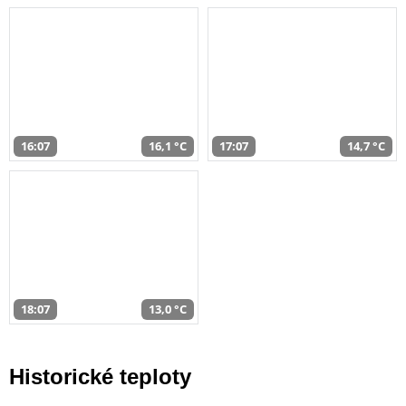
16:07
16,1 °C
17:07
14,7 °C
18:07
13,0 °C
Historické teploty