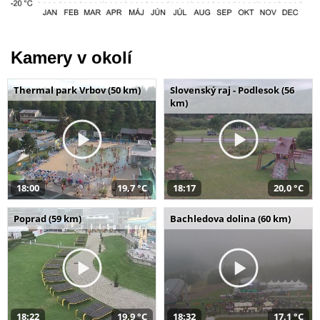
Kamery v okolí
Thermal park Vrbov (50 km)
Slovenský raj - Podlesok (56
km)
18:00
19,7 °C
18:17
20,0 °C
Poprad (59 km)
Bachledova dolina (60 km)
18:22
19,9 °C
18:32
17,1 °C