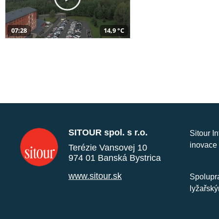
07:28
14,9 °C
SITOUR spol. s r.o.
Sitour I
inovace 
Terézie Vansovej 10
974 01 Banská Bystrica
www.sitour.sk
Spolupra
lyžařský