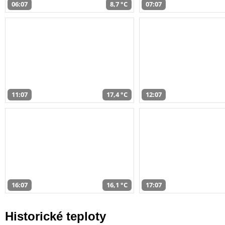
06:07
8,7 °C
07:07
11:07
17,4 °C
12:07
16:07
16,1 °C
17:07
Historické teploty