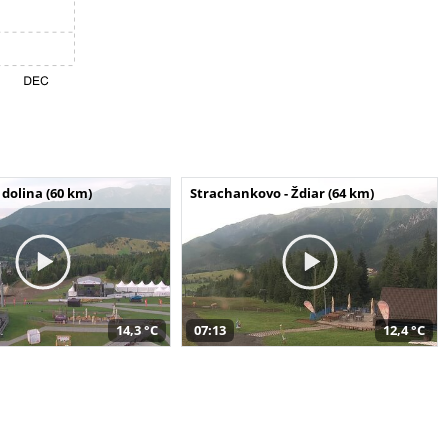
dolina (60 km)
Strachankovo - Ždiar (64 km)
14,3 °C
07:13
12,4 °C