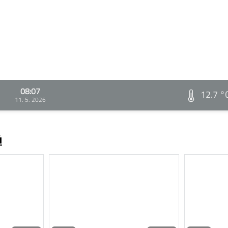
08:07
12.7 °
11. 5. 2026
ů