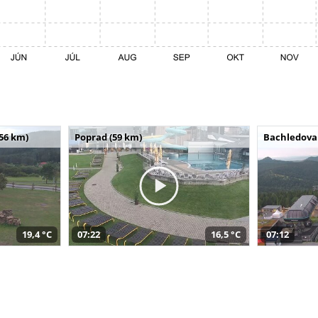
(56 km)
Poprad (59 km)
Bachledova 
19,4 °C
07:22
16,5 °C
07:12