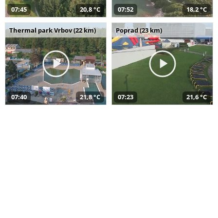
07:45
20,8 °C
07:52
18,2 °C
Thermal park Vrbov (22 km)
Poprad (23 km)
07:40
21,8 °C
07:23
21,6 °C