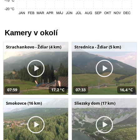
Kamery v okolí
Strachankovo - Ždiar (4 km)
Strednica - Ždiar (5 km)
07:59
17,2 °C
07:33
16,4 °C
Smokovce (16 km)
Sliezsky dom (17 km)