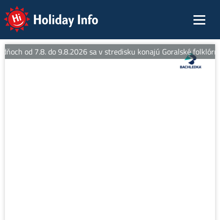
Holiday Info
 dňoch od 7.8. do 9.8.2026 sa v stredisku konajú Goralské folklórne