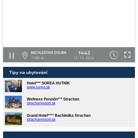
14:43
BACHLEDOVA DOLINA
1180 m
12. 11. 2024
Tipy na ubytování
Hotel*** SOREA HUTNÍK
www.sorea.sk
Wellness Penzión*** Strachan
strachanresort.sk
Grand Hotel**** Bachledka Strachan
strachanresort.sk