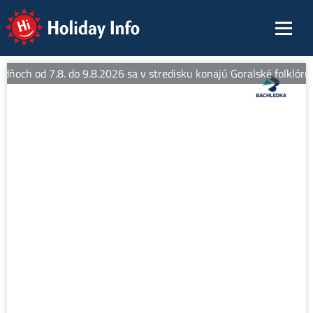
Holiday Info
 dňoch od 7.8. do 9.8.2026 sa v stredisku konajú Goralské folklórne