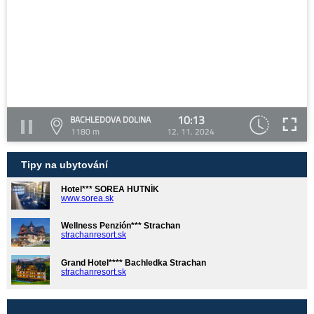
10:13
BACHLEDOVA DOLINA
1180 m
12. 11. 2024
Tipy na ubytování
Hotel*** SOREA HUTNÍK
www.sorea.sk
Wellness Penzión*** Strachan
strachanresort.sk
Grand Hotel**** Bachledka Strachan
strachanresort.sk