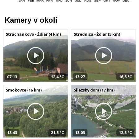
Kamery v okolí
Strachankovo - Ždiar (4 km)
Strednica - Ždiar (5 km)
07:13
12,4 °C
13:27
16,5 °C
Smokovce (16 km)
Sliezsky dom (17 km)
13:43
21,5 °C
13:03
12,5 °C