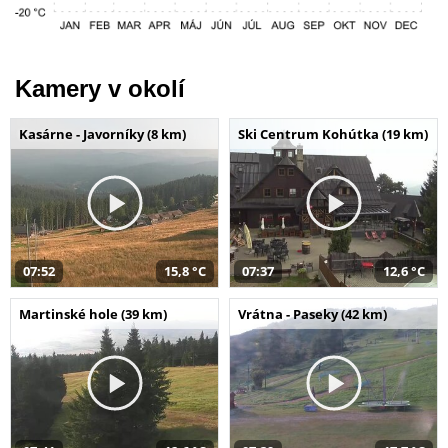
Kamery v okolí
Kasárne - Javorníky (8 km)
Ski Centrum Kohútka (19 km)
07:52
15,8 °C
07:37
12,6 °C
Martinské hole (39 km)
Vrátna - Paseky (42 km)