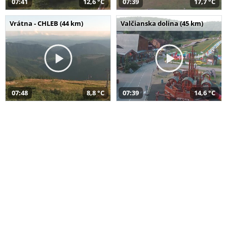
07:41
12,6 °C
07:39
17,7 °C
Vrátna - CHLEB (44 km)
Valčianska dolina (45 km)
07:48
8,8 °C
07:39
14,6 °C