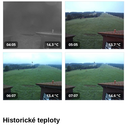
04:05
14,3 °C
05:05
13,7 °C
06:07
13,4 °C
07:07
14,6 °C
Historické teploty