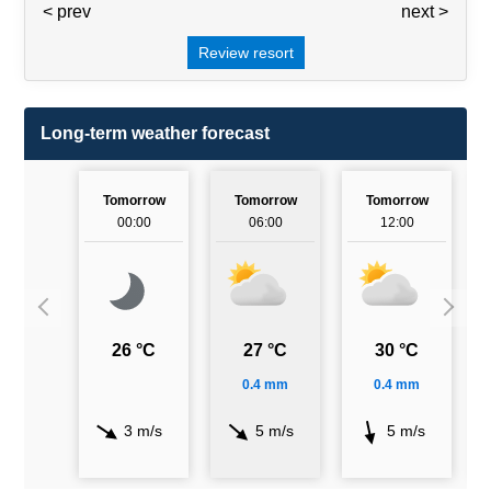
< prev
3 / 7
next >
Review resort
Long-term weather forecast
Tomorrow
Tomorrow
Tomorrow
00:00
06:00
12:00
26 °C
27 °C
30 °C
0.4 mm
0.4 mm
3 m/s
5 m/s
5 m/s