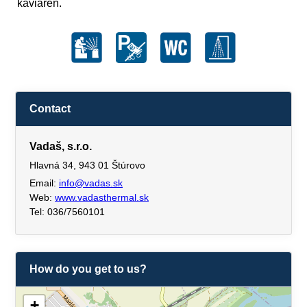
kaviareň.
Contact
Vadaš, s.r.o.
Hlavná 34, 943 01 Štúrovo
Email:
info@vadas.sk
Web:
www.vadasthermal.sk
Tel: 036/7560101
How do you get to us?
+