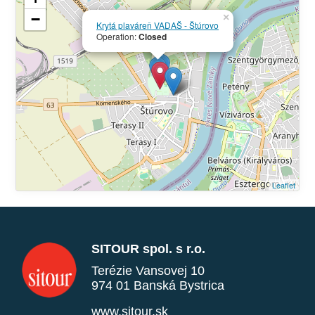
−
×
Krytá plaváreň VADAŠ - Štúrovo
Operation:
Closed
Leaflet
SITOUR spol. s r.o.
Terézie Vansovej 10
974 01 Banská Bystrica
www.sitour.sk