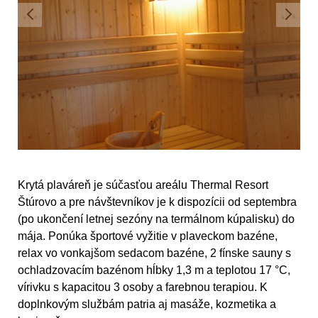
Krytá plaváreň je súčasťou areálu Thermal Resort
Štúrovo a pre návštevníkov je k dispozícii od septembra
(po ukončení letnej sezóny na termálnom kúpalisku) do
mája. Ponúka športové vyžitie v plaveckom bazéne,
relax vo vonkajšom sedacom bazéne, 2 fínske sauny s
ochladzovacím bazénom hĺbky 1,3 m a teplotou 17 °C,
vírivku s kapacitou 3 osoby a farebnou terapiou. K
doplnkovým službám patria aj masáže, kozmetika a