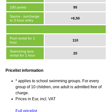
100 points
95
Sauna - surcharge
+6,50
to 3-hour entry
Pool rental for 1
110
hour
Swimming lane
20
rental for 1 hour
Pricelist information
* applies to school swimming groups. For every
group of 10 children, one adult is admitted free of
charge.
Prices in Eur, incl. VAT
Full pricelist