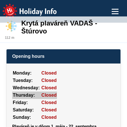
Holiday Info
Krytá plaváreň VADAŠ -
Štúrovo
112 m
Opening hours
Monday:
Closed
Tuesday:
Closed
Wednesday:
Closed
Thursday:
Closed
Friday:
Closed
Saturday:
Closed
Sunday:
Closed
Plaváreň je v dňom 1. mája - 22. septembra