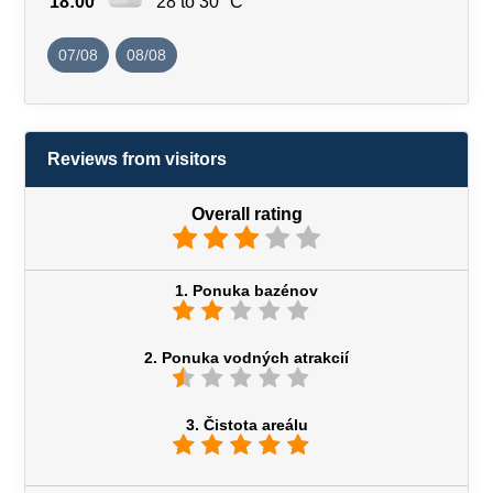
18:00
28 to 30 °C
07/08
08/08
Reviews from visitors
Overall rating
1. Ponuka bazénov
2. Ponuka vodných atrakcií
3. Čistota areálu