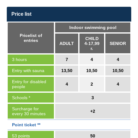
Price list
Indoor swimming pool
Pricelist of
CHILD
entries
ADULT
4-17,99
SENIOR
r.
3 hours
7
4
4
Entry with sauna
13,50
10,50
10,50
Entry for disabled
4
2
4
people
Schools *
3
Surcharge for
+2
every 30 minutes
Point ticket **
53 points
50