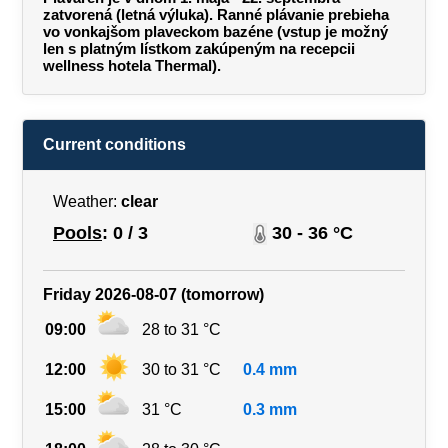
zatvorená (letná výluka). Ranné plávanie prebieha
vo vonkajšom plaveckom bazéne (vstup je možný
len s platným lístkom zakúpeným na recepcii
wellness hotela Thermal).
Current conditions
Weather:
clear
Pools
: 0 / 3
30 - 36 °C
Friday 2026-08-07 (tomorrow)
09:00
28 to 31 °C
12:00
30 to 31 °C
0.4 mm
15:00
31 °C
0.3 mm