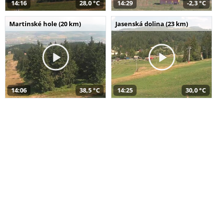
14:16
28,0 °C
14:29
-2,3 °C
Martinské hole (20 km)
Jasenská dolina (23 km)
14:06
38,5 °C
14:25
30,0 °C