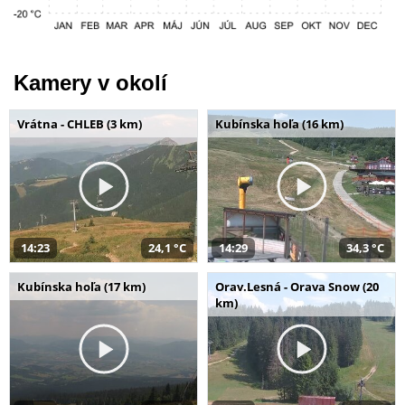
Kamery v okolí
Vrátna - CHLEB (3 km)
Kubínska hoľa (16 km)
14:23
24,1 °C
14:29
34,3 °C
Kubínska hoľa (17 km)
Orav.Lesná - Orava Snow (20
km)