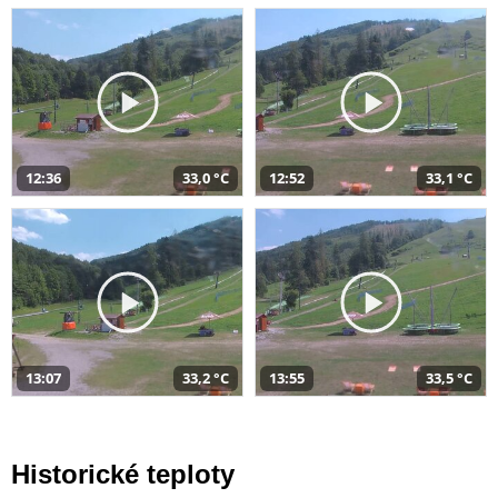
12:36
33,0 °C
12:52
33,1 °C
13:07
33,2 °C
13:55
33,5 °C
Historické teploty