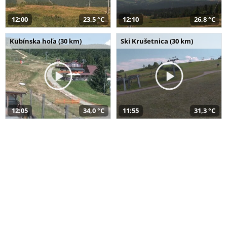
12:00
23,5 °C
12:10
26,8 °C
Kubínska hoľa (30 km)
Ski Krušetnica (30 km)
12:05
34,0 °C
11:55
31,3 °C