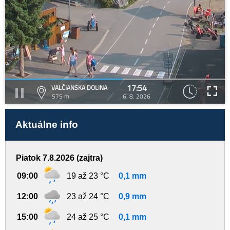
17:54
VALČIANSKA DOLINA
575 m
6. 8. 2026
Aktuálne info
Piatok 7.8.2026 (zajtra)
09:00
19 až 23 °C
0,1 mm
12:00
23 až 24 °C
0,9 mm
15:00
24 až 25 °C
0,1 mm