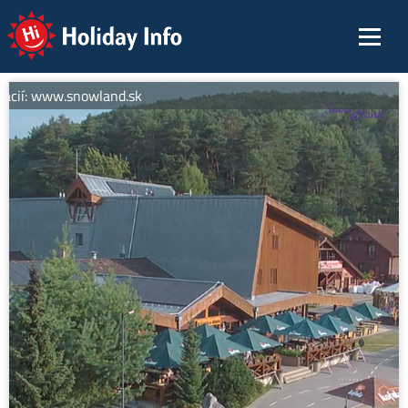
Holiday Info
ácií: www.snowland.sk