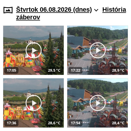
Štvrtok 06.08.2026 (dnes)
História
záberov
17:05
29,5 °C
17:22
28,9 °C
17:36
28,6 °C
17:54
28,4 °C