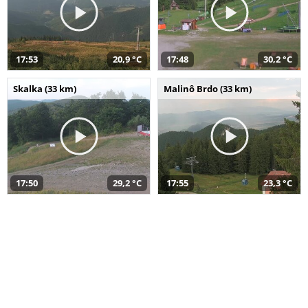
17:53
20,9 °C
17:48
30,2 °C
Skalka (33 km)
Malinô Brdo (33 km)
17:50
29,2 °C
17:55
23,3 °C