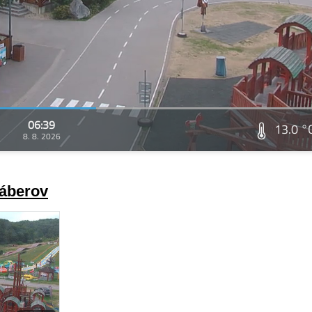
06:39
13.0 °
8. 8. 2026
záberov