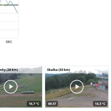
seky (28 km)
Skalka (33 km)
16,7 °C
06:37
14,3 °C