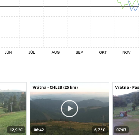
Vrátna - CHLEB (25 km)
Vrátna - Pa
12,9 °C
06:42
6,7 °C
07:07