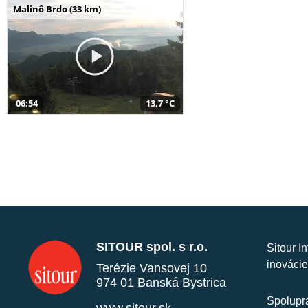
Malinô Brdo (33 km)
06:54
13,7 °C
SITOUR spol. s r.o.
Sitour I
inovácie
Terézie Vansovej 10
974 01 Banská Bystrica
Spolupra
www.sitour.sk