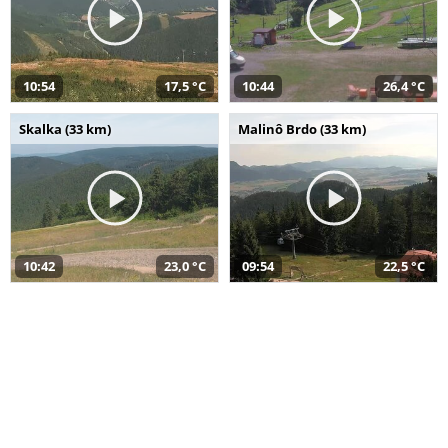
10:54
17,5 °C
10:44
26,4 °C
Skalka (33 km)
Malinô Brdo (33 km)
10:42
23,0 °C
09:54
22,5 °C