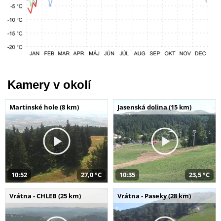
Kamery v okolí
Martinské hole (8 km)
Jasenská dolina (15 km)
10:52
27,0 °C
10:35
23,5 °C
Vrátna - CHLEB (25 km)
Vrátna - Paseky (28 km)