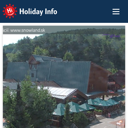
Holiday Info
ácií: www.snowland.sk