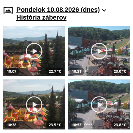
Pondelok 10.08.2026 (dnes)
História záberov
10:07
22,7 °C
10:21
23,0 °C
10:38
23,5 °C
10:53
23,8 °C