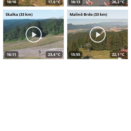
16:16
17,0 °C
16:13
26,2 °C
Skalka (33 km)
Malinô Brdo (33 km)
16:11
23,4 °C
15:55
22,1 °C