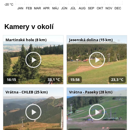
Kamery v okolí
Martinské hole (8 km)
Jasenská dolina (15 km)
16:15
33,1 °C
15:58
23,3 °C
Vrátna - CHLEB (25 km)
Vrátna - Paseky (28 km)