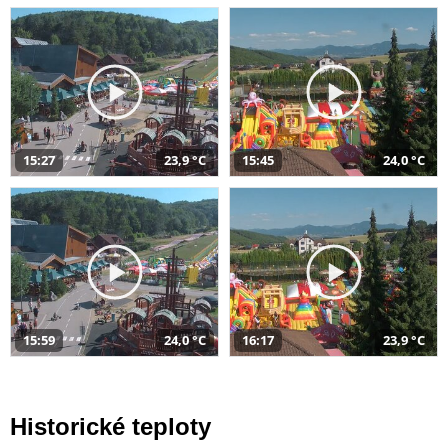
15:27
23,9 °C
15:45
24,0 °C
15:59
24,0 °C
16:17
23,9 °C
Historické teploty