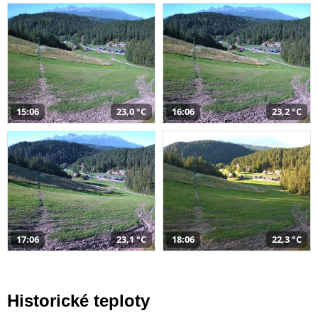
15:06
23,0 °C
16:06
23,2 °C
17:06
23,1 °C
18:06
22,3 °C
Historické teploty