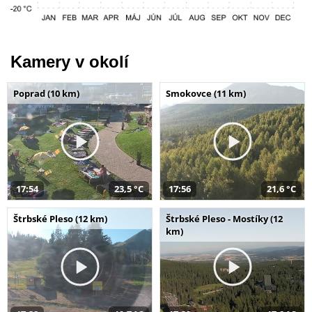
Kamery v okolí
Poprad (10 km)
Smokovce (11 km)
17:54
23,5 °C
17:56
21,6 °C
Štrbské Pleso (12 km)
Štrbské Pleso - Mostíky (12
km)