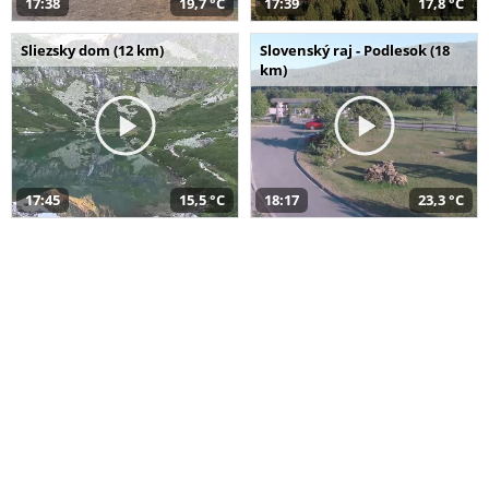
17:38
19,7 °C
17:39
17,8 °C
Sliezsky dom (12 km)
Slovenský raj - Podlesok (18
km)
17:45
15,5 °C
18:17
23,3 °C