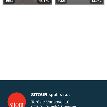
19:42
15,1 °C
19:28
14,9 °C
SITOUR spol. s r.o.
Terézie Vansovej 10
974 01 Banská Bystrica