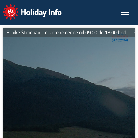
Holiday Info
. E-bike Strachan - otvorené denne od 09.00 do 18.00 hod. -- Reš