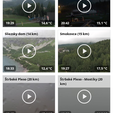
19:29
14,6 °C
20:42
15,1 °C
Sliezsky dom (14 km)
Smokovce (15 km)
18:33
12,4 °C
19:27
17,5 °C
Štrbské Pleso (20 km)
Štrbské Pleso - Mostíky (20
km)