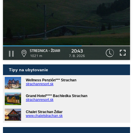
20:43
STREDNICA - ŽDIAR
1021 m
7. 8. 2026
Tipy na ubytovanie
Wellness Penzión*** Strachan
strachanresort.sk
Grand Hotel**** Bachledka Strachan
strachanresort.sk
Chalet Strachan Ždiar
www.chaletstrachan.sk