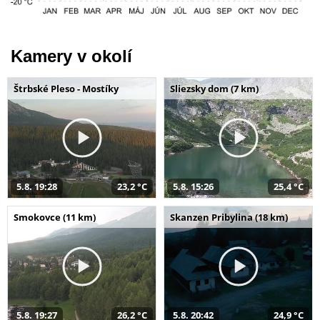
Kamery v okolí
Štrbské Pleso - Mostíky
Sliezsky dom (7 km)
5.8. 19:28
23,2 °C
5.8. 15:26
25,4 °C
Smokovce (11 km)
Skanzen Pribylina (18 km)
5.8. 19:27
26,2 °C
5.8. 20:42
24,9 °C