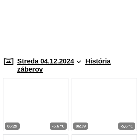
Streda 04.12.2024
História
záberov
06:29
-5,6 °C
06:39
-5,6 °C