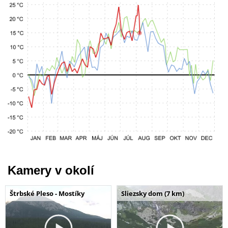
Kamery v okolí
Štrbské Pleso - Mostíky
Sliezsky dom (7 km)