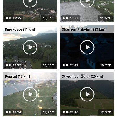
8.8. 18:25
15,0 °C
8.8. 18:33
11,6 °C
Smokovce (11 km)
Skanzen Pribylina (18 km)
8.8. 19:27
16,5 °C
8.8. 20:42
16,7 °C
Poprad (19 km)
Strednica - Ždiar (20 km)
8.8. 18:54
18,7 °C
8.8. 20:26
12,3 °C