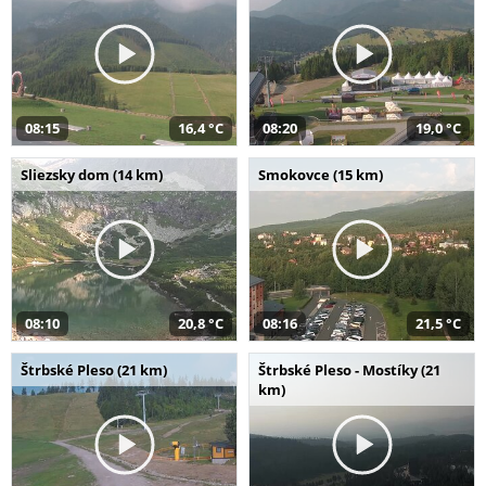
08:15
16,4 °C
08:20
19,0 °C
Sliezsky dom (14 km)
Smokovce (15 km)
08:10
20,8 °C
08:16
21,5 °C
Štrbské Pleso (21 km)
Štrbské Pleso - Mostíky (21
km)