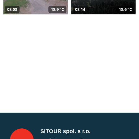
08:03
18,9 °C
08:14
18,6 °C
SITOUR spol. s r.o.