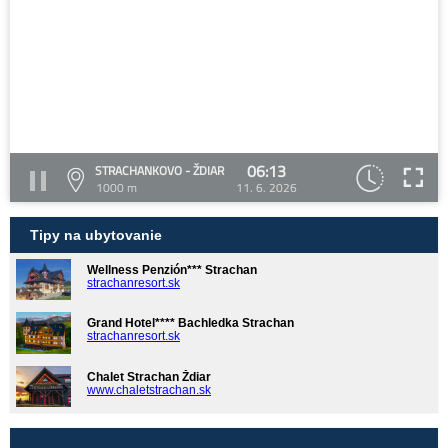
06:13
STRACHANKOVO - ŽDIAR
1000 m
11. 6. 2026
Tipy na ubytovanie
Wellness Penzión*** Strachan
strachanresort.sk
Grand Hotel**** Bachledka Strachan
strachanresort.sk
Chalet Strachan Ždiar
www.chaletstrachan.sk