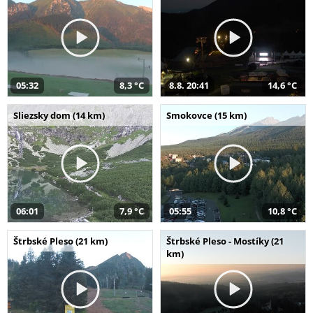
05:32
8,3 °C
8.8. 20:41
14,6 °C
Sliezsky dom (14 km)
Smokovce (15 km)
06:01
7,9 °C
05:55
10,8 °C
Štrbské Pleso (21 km)
Štrbské Pleso - Mostíky (21
km)