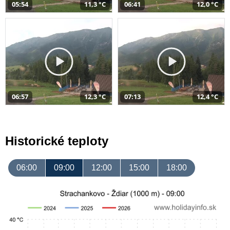
05:54
11,3 °C
06:41
12,0 °C
06:57
12,3 °C
07:13
12,4 °C
Historické teploty
06:00
09:00
12:00
15:00
18:00