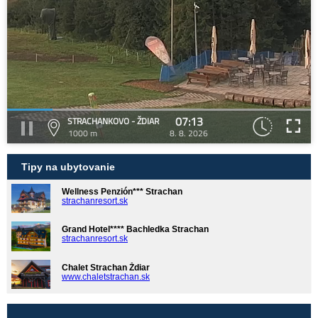
07:13
STRACHANKOVO - ŽDIAR
1000 m
8. 8. 2026
Tipy na ubytovanie
Wellness Penzión*** Strachan
strachanresort.sk
Grand Hotel**** Bachledka Strachan
strachanresort.sk
Chalet Strachan Ždiar
www.chaletstrachan.sk