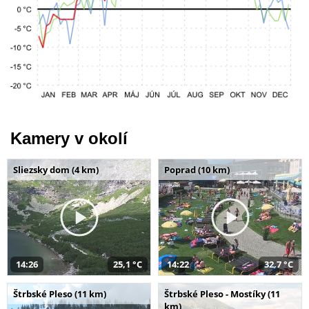
Kamery v okolí
Sliezsky dom (4 km)
Poprad (10 km)
14:26
25,1 °C
14:22
32,7 °C
Štrbské Pleso (11 km)
Štrbské Pleso - Mostíky (11
km)