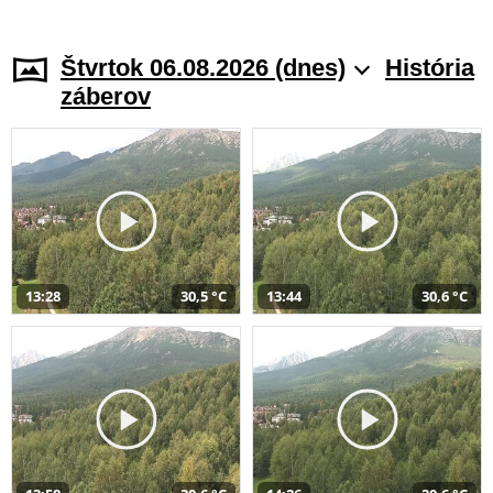
Štvrtok 06.08.2026 (dnes)
História
záberov
13:28
30,5 °C
13:44
30,6 °C