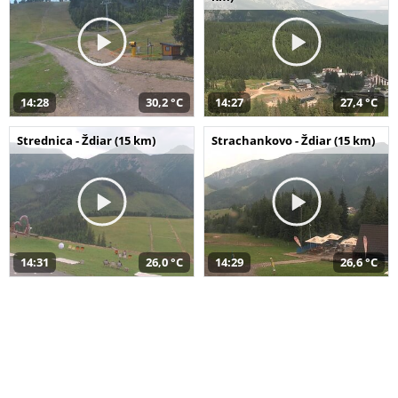
14:28
30,2 °C
14:27
27,4 °C
Strednica - Ždiar (15 km)
Strachankovo - Ždiar (15 km)
14:31
26,0 °C
14:29
26,6 °C