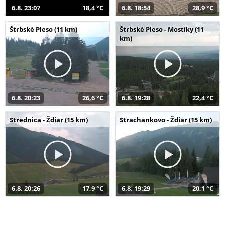
6.8. 23:07
18,4 °C
6.8. 18:54
28,9 °C
Štrbské Pleso (11 km)
Štrbské Pleso - Mostíky (11
km)
6.8. 20:23
26,6 °C
6.8. 19:28
22,4 °C
Strednica - Ždiar (15 km)
Strachankovo - Ždiar (15 km)
6.8. 20:26
17,9 °C
6.8. 19:29
20,1 °C