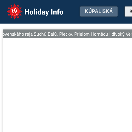
Holiday Info
KÚPALISKÁ
enského raja Suchú Belú, Piecky, Prielom Hornádu i divoký Veľký Sok