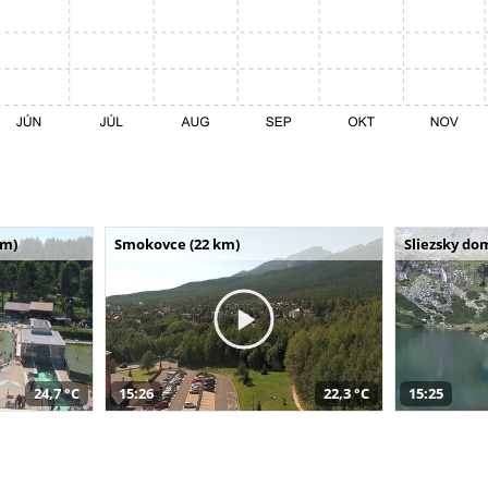
km)
Smokovce (22 km)
Sliezsky do
24,7 °C
15:26
22,3 °C
15:25