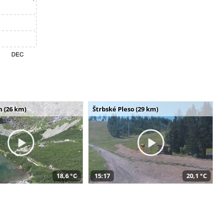
m (26 km)
Štrbské Pleso (29 km)
18,6 °C
15:17
20,1 °C