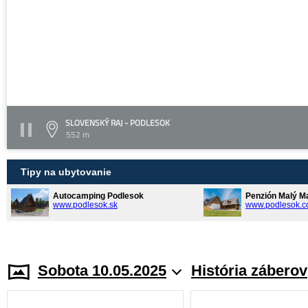
SLOVENSKÝ RAJ - PODLESOK
552 m
Tipy na ubytovanie
Autocamping Podlesok
Penzión Malý M
www.podlesok.sk
www.podlesok.
Sobota 10.05.2025
História záberov