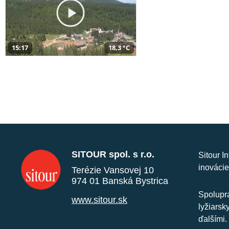
15:17
18,3 °C
SITOUR spol. s r.o.
Sitour I
inovácie
Terézie Vansovej 10
974 01 Banská Bystrica
Spolupra
www.sitour.sk
lyžiarsk
ďalšími.