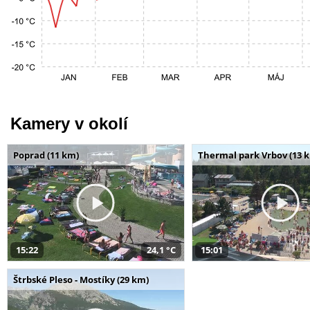
Kamery v okolí
Poprad (11 km)
Thermal park Vrbov (13 
15:22
24,1 °C
15:01
Štrbské Pleso - Mostíky (29 km)