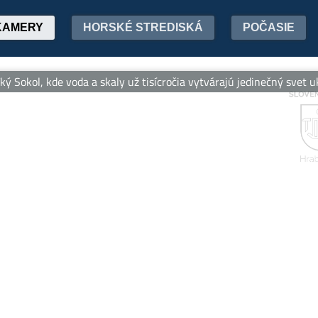
KAMERY
HORSKÉ STREDISKÁ
POČASIE
ol, kde voda a skaly už tisícročia vytvárajú jedinečný svet ukrytý