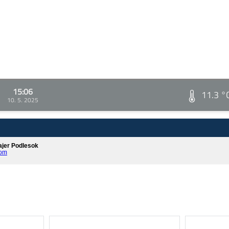
15:06
11.3 °
10. 5. 2025
ajer Podlesok
com