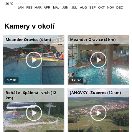
Kamery v okolí
Meander Oravice (4 km)
Meander Oravice (4 km)
17:38
17:37
Roháče - Spálená - vrch (12
JANOVKY - Zuberec (12 km)
km)