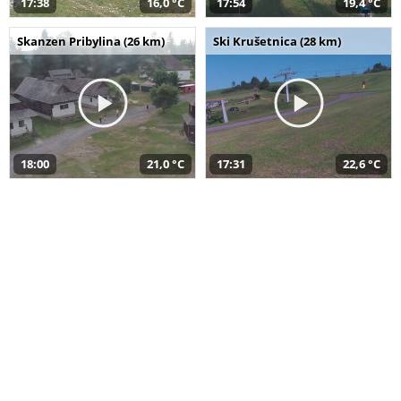
17:38
16,0 °C
17:54
19,4 °C
Skanzen Pribylina (26 km)
Ski Krušetnica (28 km)
18:00
21,0 °C
17:31
22,6 °C