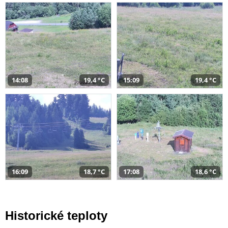
14:08
19,4 °C
15:09
19,4 °C
16:09
18,7 °C
17:08
18,6 °C
Historické teploty