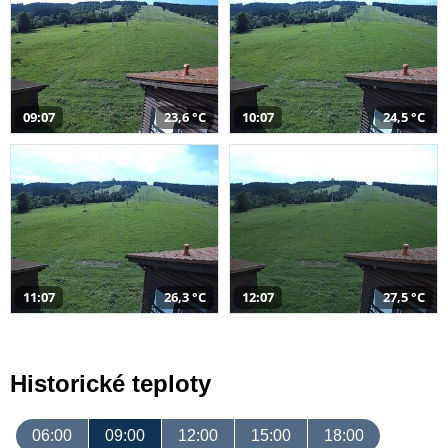
09:07
23,6 °C
10:07
24,5 °C
11:07
26,3 °C
12:07
27,5 °C
Historické teploty
06:00
09:00
12:00
15:00
18:00