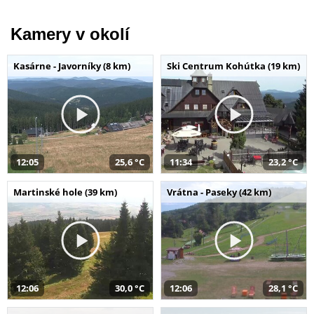
Kamery v okolí
Kasárne - Javorníky (8 km)
Ski Centrum Kohútka (19 km)
12:05
25,6 °C
11:34
23,2 °C
Martinské hole (39 km)
Vrátna - Paseky (42 km)
12:06
30,0 °C
12:06
28,1 °C