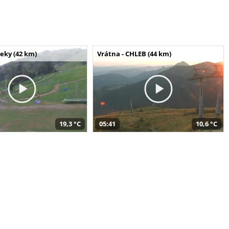
seky (42 km)
Vrátna - CHLEB (44 km)
19,3 °C
05:41
10,6 °C