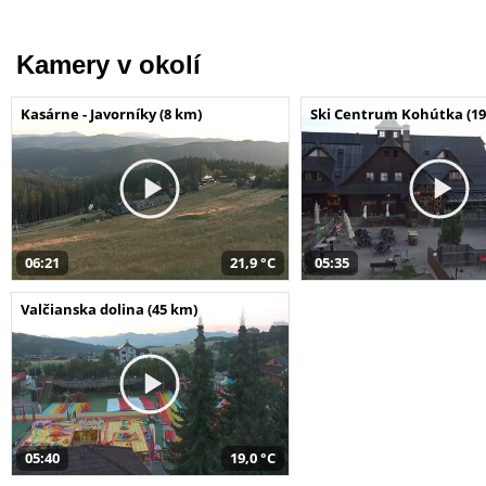
Kamery v okolí
Kasárne - Javorníky (8 km)
Ski Centrum Kohútka (19
06:21
21,9 °C
05:35
Valčianska dolina (45 km)
05:40
19,0 °C