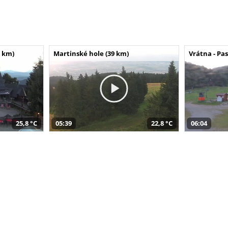
 km)
Martinské hole (39 km)
Vrátna - Pa
25,8 °C
05:39
22,8 °C
06:04