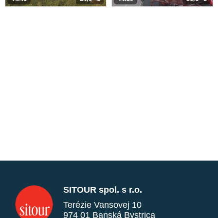
SITOUR spol. s r.o.
Terézie Vansovej 10
974 01 Banská Bystrica