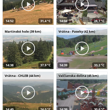
14:52
31,4 °C
14:04
28,7 °C
Martinské hole (39 km)
Vrátna - Paseky (42 km)
14:38
37,9 °C
14:39
33,2 °C
Vrátna - CHLEB (44 km)
Valčianska dolina (45 km)
14:40
24,0 °C
14:39
30,6 °C