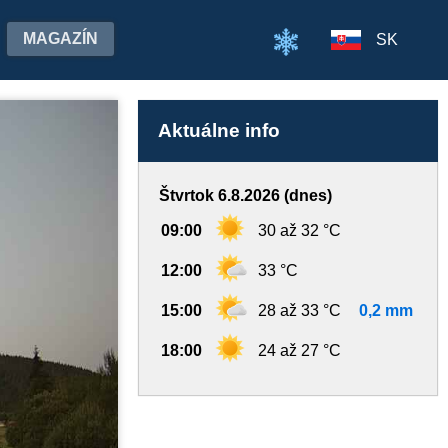
MAGAZÍN
SK
Aktuálne info
Štvrtok 6.8.2026 (dnes)
09:00
30 až 32 °C
12:00
33 °C
15:00
28 až 33 °C
0,2 mm
18:00
24 až 27 °C