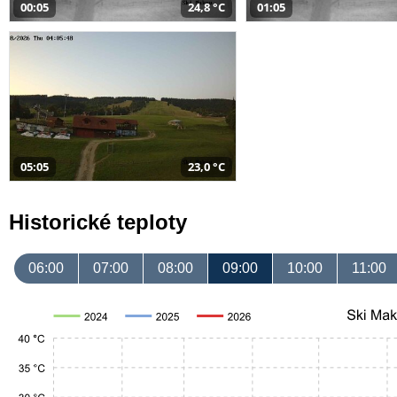
00:05
24,8 °C
01:05
05:05
23,0 °C
Historické teploty
06:00
07:00
08:00
09:00
10:00
11:00