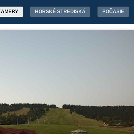
KAMERY
HORSKÉ STREDISKÁ
POČASIE