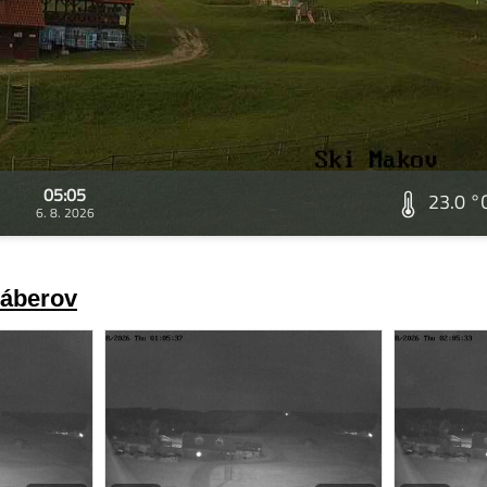
05:05
23.0 °
6. 8. 2026
záberov