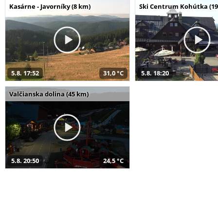
Kasárne - Javorníky (8 km)
Ski Centrum Kohútka (19
5.8. 17:52
31,0 °C
5.8. 18:20
Valčianska dolina (45 km)
5.8. 20:50
24,5 °C