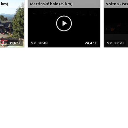
 km)
Martinské hole (39 km)
Vrátna - Pa
31,6 °C
5.8. 20:49
24,4 °C
5.8. 22:20