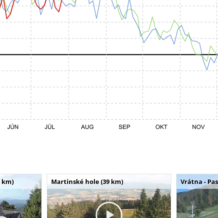
 km)
Martinské hole (39 km)
Vrátna - Pa