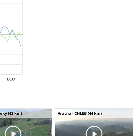
seky (42 km)
Vrátna - CHLEB (44 km)