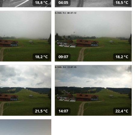
18,8 °C
04:05
18,5 °C
18,2 °C
09:07
18,2 °C
21,5 °C
14:07
22,4 °C