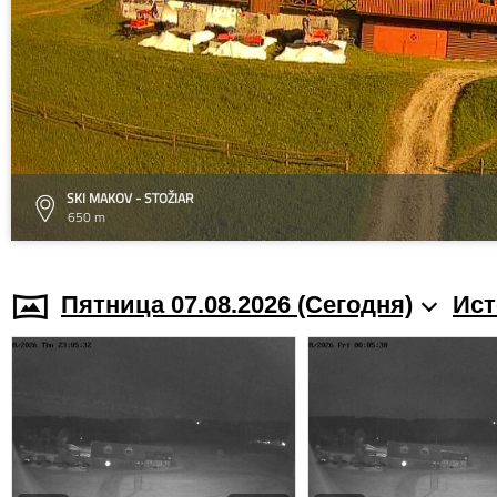
SKI MAKOV - STOŽIAR
650 m
Пятница 07.08.2026 (Cегодня)
Ист