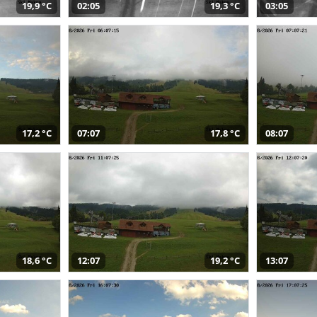
19,9 °C
02:05
19,3 °C
03:05
17,2 °C
07:07
17,8 °C
08:07
18,6 °C
12:07
19,2 °C
13:07