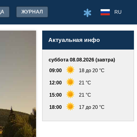
ДА
ЖУРНАЛ
RU
Актуальная инфо
суббота 08.08.2026 (завтра)
09:00
18 до 20 °C
12:00
21 °C
15:00
21 °C
18:00
17 до 20 °C