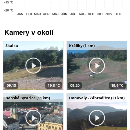
Kamery v okolí
Skalka
Králiky (1 km)
09:13
19,3 °C
09:20
19,9 °C
Banská Bystrica (11 km)
Donovaly - Záhradište (21 km)