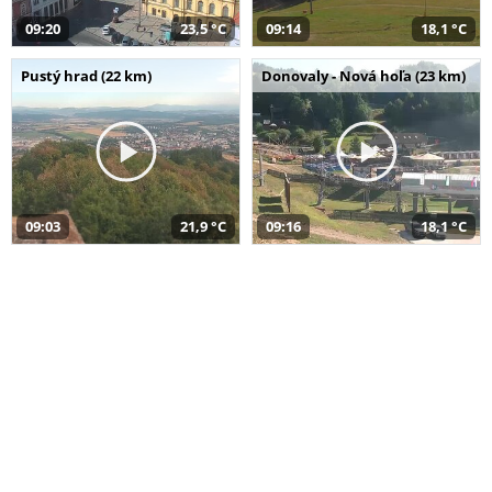
09:20
23,5 °C
09:14
18,1 °C
Pustý hrad (22 km)
Donovaly - Nová hoľa (23 km)
09:03
21,9 °C
09:16
18,1 °C