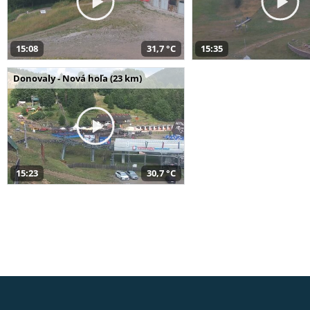
15:08
31,7 °C
15:35
Donovaly - Nová hoľa (23 km)
15:23
30,7 °C