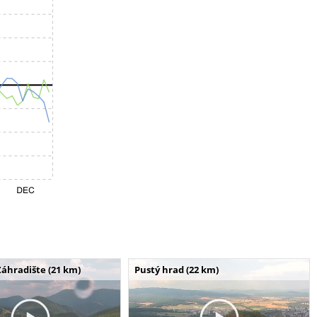
Záhradište (21 km)
Pustý hrad (22 km)