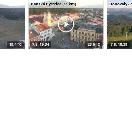
Banská Bystrica (11 km)
Donovaly - 
19,4 °C
7.8. 19:34
23,6 °C
7.8. 18:39