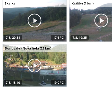
Skalka
Králiky (1 km)
7.8. 20:31
17,6 °C
7.8. 19:35
Donovaly - Nová hoľa (23 km)
7.8. 18:40
19,0 °C