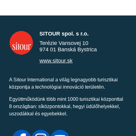
SITOUR spol. s r.o.
Terézie Vansovej 10
974 01 Banská Bystrica
www.sitour.sk
A Sitour International a világ legnagyobb turisztikai
központja a technológiai innováció területén.
Együttműködünk több mint 1000 turisztikai központtal
8 országban: síközpontokkal, hegyi üdülőhelyekkel,
uszodákkal és egyebekkel.