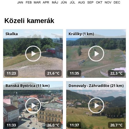
Közeli kamerák
Skalka
Králiky (1 km)
11:23
21,6 °C
11:35
22,3 °C
Banská Bystrica (11 km)
Donovaly - Záhradište (21 km)
11:33
26,0 °C
11:37
20,7 °C