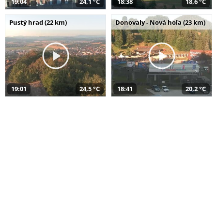
19:04
24,1 °C
18:38
18,6 °C
Pustý hrad (22 km)
Donovaly - Nová hoľa (23 km)
19:01
24,5 °C
18:41
20,2 °C