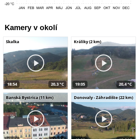
Kamery v okolí
Skalka
Králiky (2 km)
18:54
20,3 °C
19:05
20,4 °C
Banská Bystrica (11 km)
Donovaly - Záhradište (22 km)