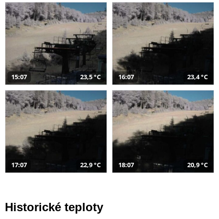
15:07
23,5 °C
16:07
23,4 °C
17:07
22,9 °C
18:07
20,9 °C
Historické teploty