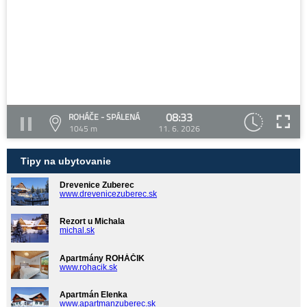
08:33
ROHÁČE - SPÁLENÁ
1045 m
11. 6. 2026
Tipy na ubytovanie
Drevenice Zuberec
www.drevenicezuberec.sk
Rezort u Michala
michal.sk
Apartmány ROHÁČIK
www.rohacik.sk
Apartmán Elenka
www.apartmanzuberec.sk