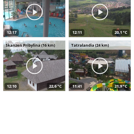
12:17
12:11
20,1 °C
Skanzen Pribylina (16 km)
Tatralandia (24 km)
12:10
22,6 °C
11:41
21,9 °C