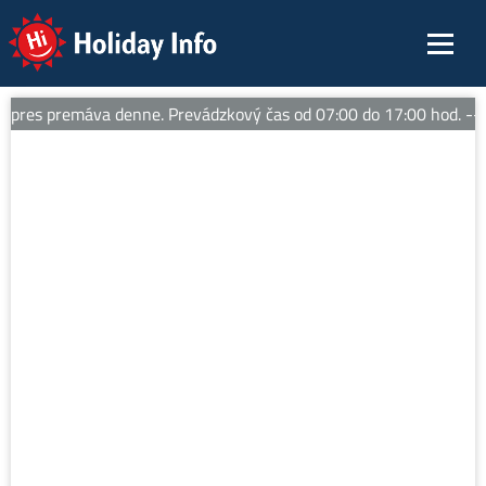
Holiday Info
res premáva denne. Prevádzkový čas od 07:00 do 17:00 hod. -- 