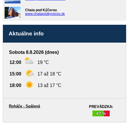
Chata pod Kýčerou
www.chatapodkycerou.sk
Aktuálne info
Sobota 8.8.2026 (dnes)
12:00
19 °C
15:00
17 až 18 °C
18:00
13 až 17 °C
Roháče - Spálená
PREVÁDZKA:
67 %