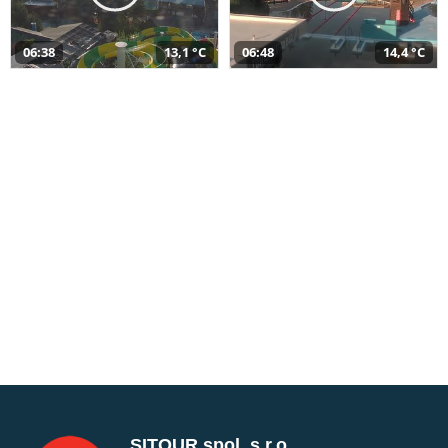
06:38
13,1 °C
06:48
14,4 °C
SITOUR spol. s r.o.