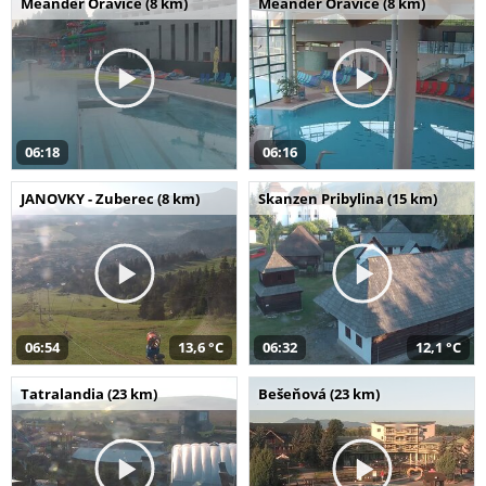
Meander Oravice (8 km)
Meander Oravice (8 km)
06:18
06:16
JANOVKY - Zuberec (8 km)
Skanzen Pribylina (15 km)
06:54
13,6 °C
06:32
12,1 °C
Tatralandia (23 km)
Bešeňová (23 km)