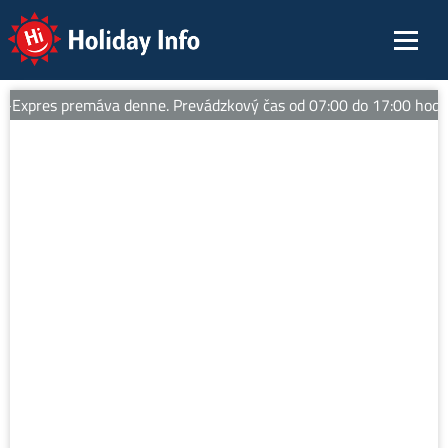
Holiday Info
xpres premáva denne. Prevádzkový čas od 07:00 do 17:00 hod. Tipy 