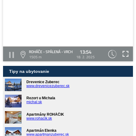
13:54
ROHÁČE - SPÁLENÁ - VRCH
1505 m
18. 2. 2025
Tipy na ubytovanie
Drevenice Zuberec
www.drevenicezuberec.sk
Rezort u Michala
michal.sk
Apartmány ROHÁČIK
www.rohacik.sk
Apartmán Elenka
www.apartmanzuberec.sk