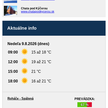
Chata pod Kýčerou
www.chatapodkycerou.sk
Aktuálne info
Nedeľa 9.8.2026 (dnes)
09:00
15 až 18 °C
12:00
19 až 21 °C
15:00
21 °C
18:00
16 až 21 °C
Roháče - Spálená
PREVÁDZKA:
67 %