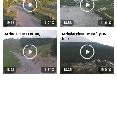
19:15
19,0 °C
18:33
11,6 °C
Štrbské Pleso (19 km)
Štrbské Pleso - Mostíky (19
km)
18:25
15,3 °C
18:25
15,0 °C