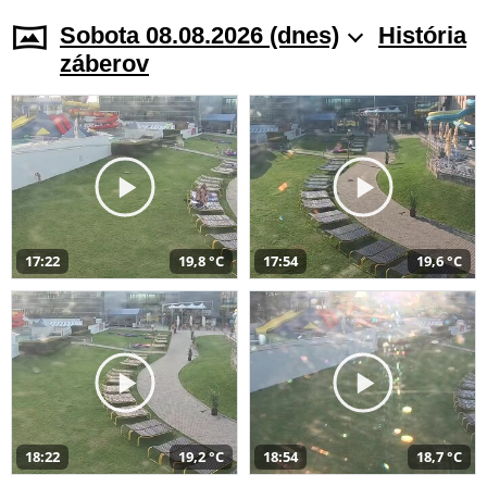
Sobota 08.08.2026 (dnes)
História
záberov
17:22
19,8 °C
17:54
19,6 °C
18:22
19,2 °C
18:54
18,7 °C