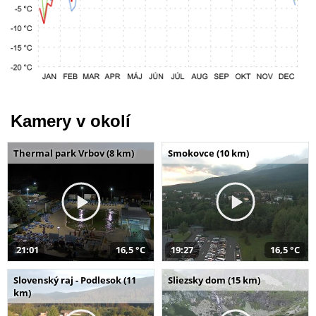
Kamery v okolí
Thermal park Vrbov (8 km)
Smokovce (10 km)
21:01
16,5 °C
19:27
16,5 °C
Slovenský raj - Podlesok (11
Sliezsky dom (15 km)
km)