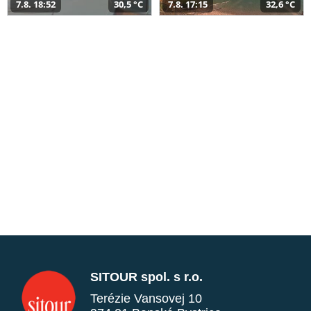
7.8. 18:52
30,5 °C
7.8. 17:15
32,6 °C
SITOUR spol. s r.o.
Terézie Vansovej 10