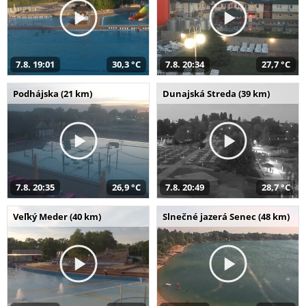
7.8. 19:01
30,3 °C
7.8. 20:34
27,7 °C
Podhájska (21 km)
Dunajská Streda (39 km)
7.8. 20:35
26,9 °C
7.8. 20:49
28,7 °C
Veľký Meder (40 km)
Slnečné jazerá Senec (48 km)