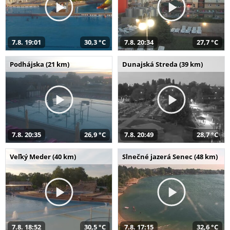
7.8. 19:01
30,3 °C
7.8. 20:34
27,7 °C
Podhájska (21 km)
Dunajská Streda (39 km)
7.8. 20:35
26,9 °C
7.8. 20:49
28,7 °C
Veľký Meder (40 km)
Slnečné jazerá Senec (48 km)
7.8. 18:52
30,5 °C
7.8. 17:15
32,6 °C