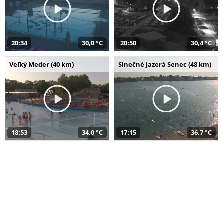
20:34
30,0 °C
20:50
30,4 °C
Veľký Meder (40 km)
Slnečné jazerá Senec (48 km)
18:53
34,0 °C
17:15
36,7 °C