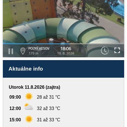
18:06
POĽNÝ KESOV
175 m
10. 8. 2026
Aktuálne info
Utorok 11.8.2026 (zajtra)
09:00
28 až 31 °C
12:00
32 až 33 °C
15:00
31 až 33 °C