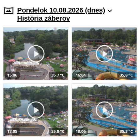
Pondelok 10.08.2026 (dnes)
História záberov
15:06
35,7 °C
16:04
35,8 °C
17:05
35,8 °C
18:06
35,3 °C