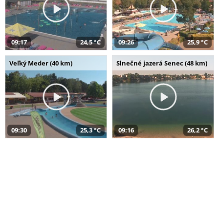
09:17
24,5 °C
09:26
25,9 °C
Veľký Meder (40 km)
Slnečné jazerá Senec (48 km)
09:30
25,3 °C
09:16
26,2 °C