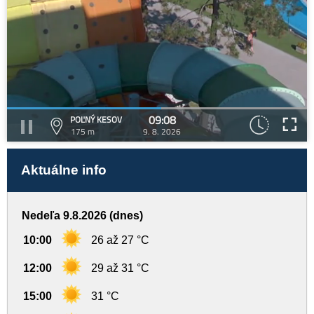
09:08
POĽNÝ KESOV
175 m
9. 8. 2026
Aktuálne info
Nedeľa 9.8.2026 (dnes)
10:00
26 až 27 °C
12:00
29 až 31 °C
15:00
31 °C