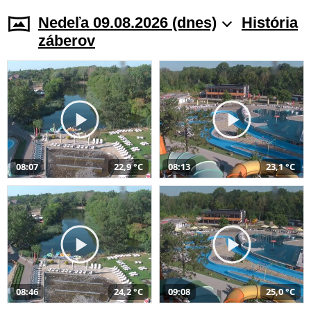
Nedeľa 09.08.2026 (dnes)
História
záberov
08:07
22,9 °C
08:13
23,1 °C
08:46
24,2 °C
09:08
25,0 °C