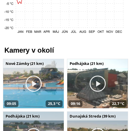
Kamery v okolí
Nové Zámky (21 km)
Podhájska (21 km)
09:05
25,3 °C
09:16
22,7 °C
Podhájska (21 km)
Dunajská Streda (39 km)