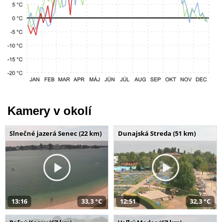
Kamery v okolí
Slnečné jazerá Senec (22 km)
Dunajská Streda (51 km)
13:16
33,3 °C
12:51
32,3 °C