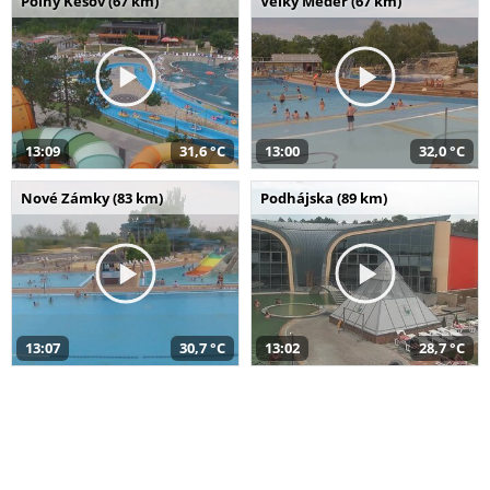
Poľný Kesov (67 km)
Veľký Meder (67 km)
13:09
31,6 °C
13:00
32,0 °C
Nové Zámky (83 km)
Podhájska (89 km)
13:07
30,7 °C
13:02
28,7 °C