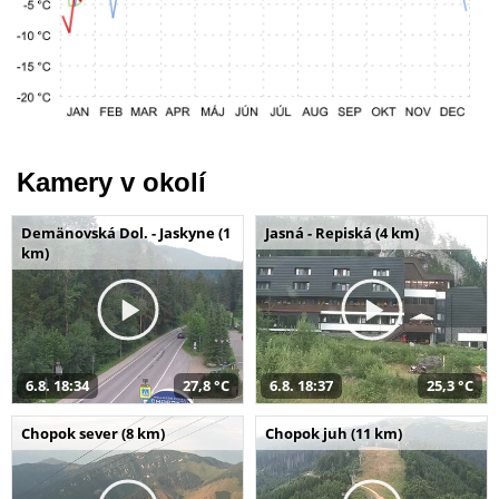
Kamery v okolí
Demänovská Dol. - Jaskyne (1
Jasná - Repiská (4 km)
km)
6.8. 18:34
27,8 °C
6.8. 18:37
25,3 °C
Chopok sever (8 km)
Chopok juh (11 km)