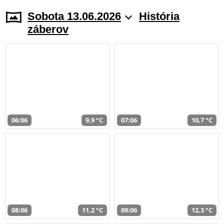
Sobota 13.06.2026
História
záberov
06:06
9,9 °C
07:06
10,7 °C
08:06
11,2 °C
09:06
12,3 °C