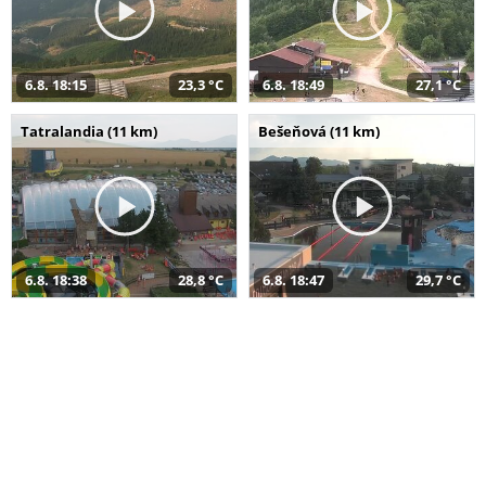
6.8. 18:15
23,3 °C
6.8. 18:49
27,1 °C
Tatralandia (11 km)
Bešeňová (11 km)
6.8. 18:38
28,8 °C
6.8. 18:47
29,7 °C