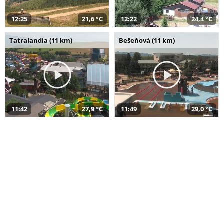
12:25
21,6 °C
12:22
24,4 °C
Tatralandia (11 km)
Bešeňová (11 km)
11:42
27,9 °C
11:49
29,0 °C