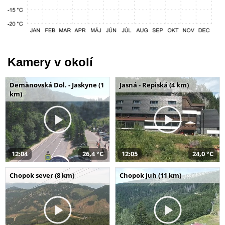
Kamery v okolí
Demänovská Dol. - Jaskyne (1
Jasná - Repiská (4 km)
km)
12:04
26,4 °C
12:05
24,0 °C
Chopok sever (8 km)
Chopok juh (11 km)