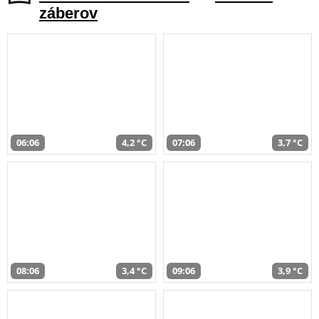
záberov
06:06
4,2 °C
07:06
3,7 °C
08:06
3,4 °C
09:06
3,9 °C