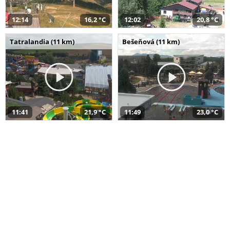
12:14
16,2 °C
12:02
20,8 °C
Tatralandia (11 km)
Bešeňová (11 km)
11:41
21,9 °C
11:49
23,0 °C