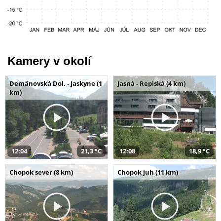
Kamery v okolí
Demänovská Dol. - Jaskyne (1
Jasná - Repiská (4 km)
km)
12:04
21,3 °C
12:08
18,9 °C
Chopok sever (8 km)
Chopok juh (11 km)