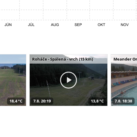
Roháče - Spálená - vrch (15 km)
Meander Or
18,4 °C
7.8. 20:19
13,8 °C
7.8. 18:38