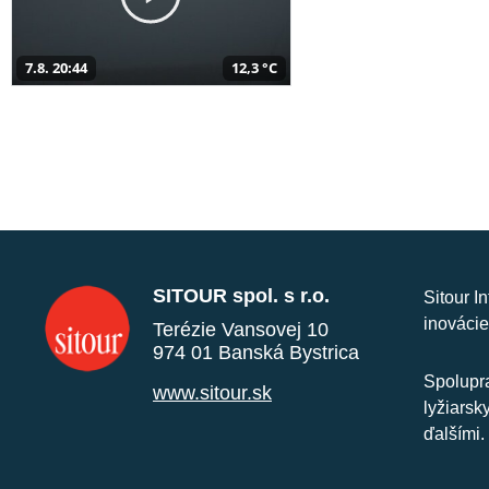
7.8. 20:44
12,3 °C
SITOUR spol. s r.o.
Sitour I
inovácie
Terézie Vansovej 10
974 01 Banská Bystrica
Spolupra
www.sitour.sk
lyžiarsk
ďalšími.