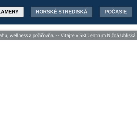
KAMERY
HORSKÉ STREDISKÁ
POČASIE
u, wellness a požičovňa. -- Vitajte v SKI Centrum Nižná Uhliská – 