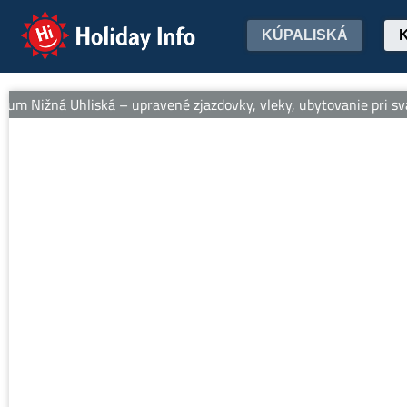
Holiday Info
KÚPALISKÁ
um Nižná Uhliská – upravené zjazdovky, vleky, ubytovanie pri svah