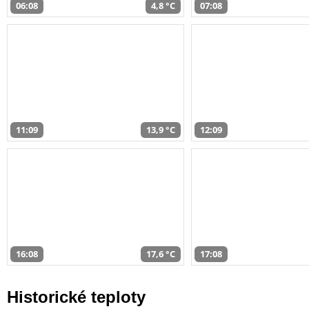
06:08
4,8 °C
07:08
11:09
13,9 °C
12:09
16:08
17,6 °C
17:08
Historické teploty