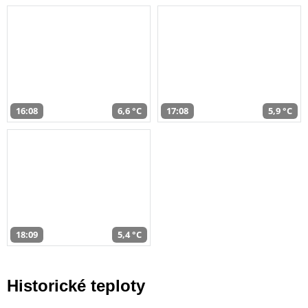
16:08
6,6 °C
17:08
5,9 °C
18:09
5,4 °C
Historické teploty