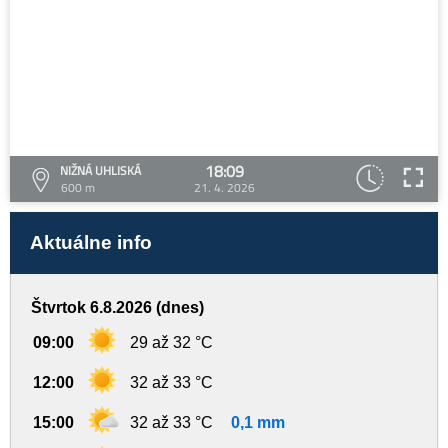
18:09
NIŽNÁ UHLISKÁ
600 m
21. 4. 2026
Aktuálne info
Štvrtok 6.8.2026 (dnes)
09:00
29 až 32 °C
12:00
32 až 33 °C
15:00
32 až 33 °C
0,1 mm