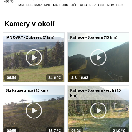
Kamery v okolí
JANOVKY - Zuberec (7 km)
Roháče - Spálená (15 km)
06:54
24,6 °C
4.8. 16:02
Ski Krušetnica (15 km)
Roháče - Spálená - vrch (15
km)
06:55
15,7 °C
06:26
21,0 °C