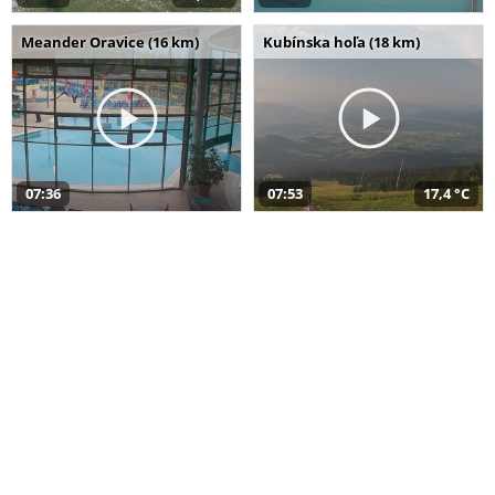
Meander Oravice (16 km)
Kubínska hoľa (18 km)
07:36
07:53
17,4 °C