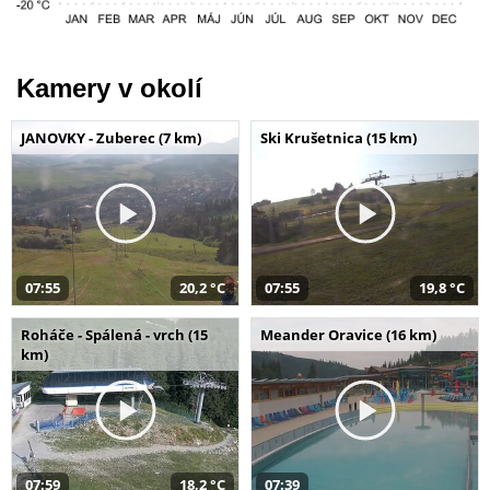
Kamery v okolí
JANOVKY - Zuberec (7 km)
Ski Krušetnica (15 km)
07:55
20,2 °C
07:55
19,8 °C
Roháče - Spálená - vrch (15
Meander Oravice (16 km)
km)
07:59
18,2 °C
07:39