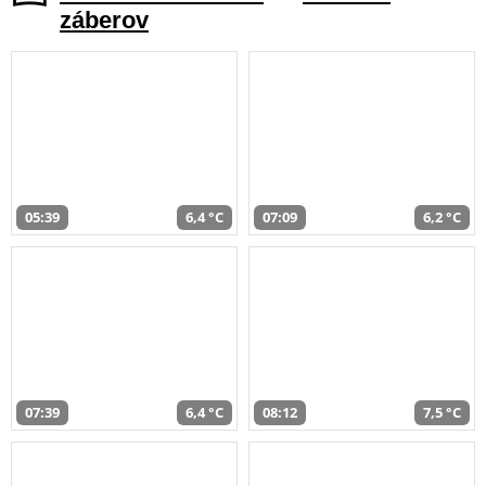
záberov
05:39
6,4 °C
07:09
6,2 °C
07:39
6,4 °C
08:12
7,5 °C