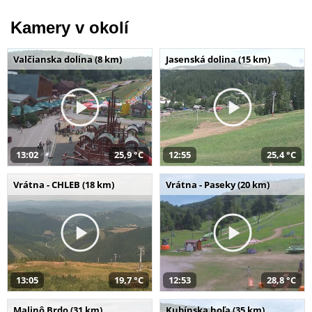
Kamery v okolí
Valčianska dolina (8 km)
Jasenská dolina (15 km)
13:02
25,9 °C
12:55
25,4 °C
Vrátna - CHLEB (18 km)
Vrátna - Paseky (20 km)
13:05
19,7 °C
12:53
28,8 °C
Malinô Brdo (31 km)
Kubínska hoľa (35 km)