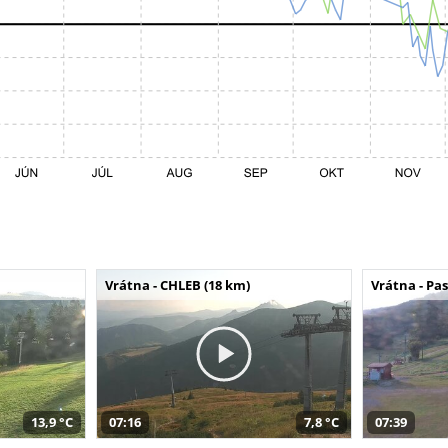
Vrátna - CHLEB (18 km)
Vrátna - Pa
13,9 °C
07:16
7,8 °C
07:39