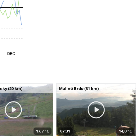
seky (20 km)
Malinô Brdo (31 km)
17,7 °C
07:31
14,0 °C