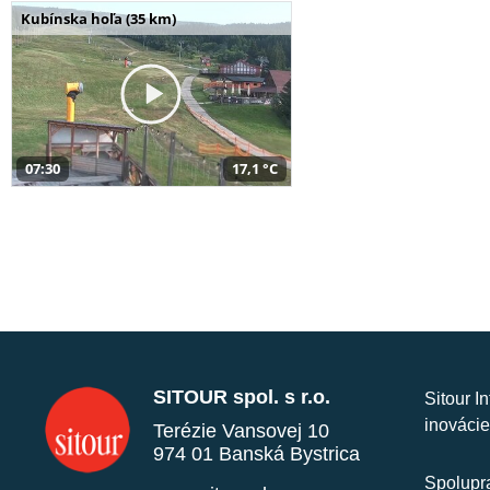
Kubínska hoľa (35 km)
07:30
17,1 °C
SITOUR spol. s r.o.
Sitour I
inovácie
Terézie Vansovej 10
974 01 Banská Bystrica
Spolupra