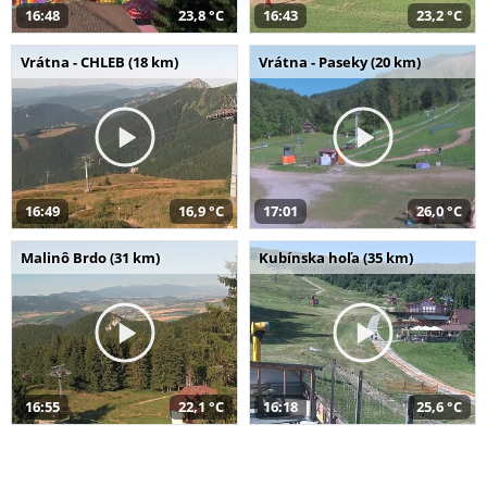
16:48
23,8 °C
16:43
23,2 °C
Vrátna - CHLEB (18 km)
Vrátna - Paseky (20 km)
16:49
16,9 °C
17:01
26,0 °C
Malinô Brdo (31 km)
Kubínska hoľa (35 km)
16:55
22,1 °C
16:18
25,6 °C