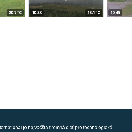
20,7 °C
10:38
13,1 °C
10:45
nternational je najväčšia firemná sieť pre technologické