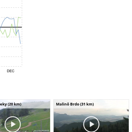
seky (20 km)
Malinô Brdo (31 km)