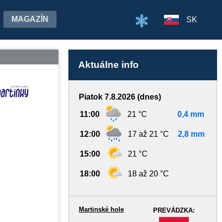
MAGAZÍN
SK
Aktuálne info
Piatok 7.8.2026 (dnes)
11:00
21 °C
0,4 mm
12:00
17 až 21 °C
2,8 mm
15:00
21 °C
18:00
18 až 20 °C
Martinské hole
PREVÁDZKA:
-