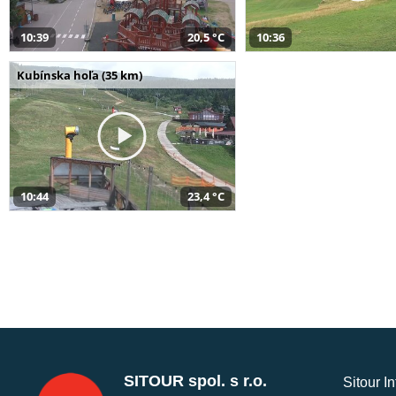
10:39
20,5 °C
10:36
Kubínska hoľa (35 km)
10:44
23,4 °C
SITOUR spol. s r.o.
Sitour I